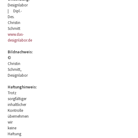
Designlabor
| Dipl.-
Des.
Christin
Schmitt
www.das-
designlabor.de
Bildnachweis:
©
Christin
Schmitt,
Designlabor
Haftunghinweis:
Trotz
sorgfältiger
inhaltlicher
Kontrolle
übernehmen
wir
keine
Haftung