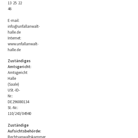
13 25 22
46
E-mail:
info@unfallanwalt-
halle.de
Internet:
www.unfallanwalt-
halle.de
Zuständiges
Amtsgericht:
Amtsgericht
Halle
(Saale)
USt.-ID-
Nr.:
DE296080134
St.-Nr.:
110/243/04940
Zuständige
Aufsichtsbehörde:
Rechtsanwaltskammer