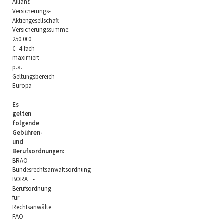
Allianz
Versicherungs-
Aktiengesellschaft
Versicherungssumme:
250.000
€ 4-fach
maximiert
p.a.
Geltungsbereich:
Europa
Es
gelten
folgende
Gebühren-
und
Berufsordnungen:
BRAO -
Bundesrechtsanwaltsordnung
BORA -
Berufsordnung
für
Rechtsanwälte
FAO -