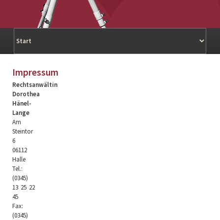
Navigation
überspringen
Impressum
Rechtsanwältin
Dorothea
Hänel-
Lange
Am
Steintor
6
06112
Halle
Tel.:
(0345)
13 25 22
45
Fax:
(0345)