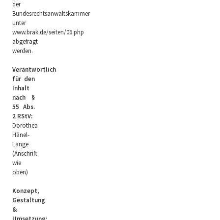
der
Bundesrechtsanwaltskammer
unter
www.brak.de/seiten/06.php
abgefragt
werden.
Verantwortlich
für den
Inhalt
nach §
55 Abs.
2 RStV:
Dorothea
Hänel-
Lange
(Anschrift
wie
oben)
Konzept,
Gestaltung
&
Umsetzung: